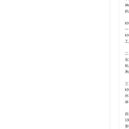
神
的
K
一
K
工
二
在
粘
来
三
K
环
体
四
1
形