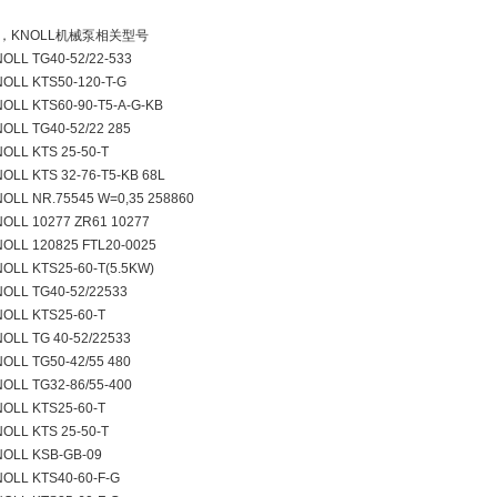
，KNOLL机械泵相关型号
OLL TG40-52/22-533
OLL KTS50-120-T-G
OLL KTS60-90-T5-A-G-KB
OLL TG40-52/22 285
OLL KTS 25-50-T
OLL KTS 32-76-T5-KB 68L
OLL NR.75545 W=0,35 258860
OLL 10277 ZR61 10277
OLL 120825 FTL20-0025
OLL KTS25-60-T(5.5KW)
OLL TG40-52/22533
OLL KTS25-60-T
OLL TG 40-52/22533
OLL TG50-42/55 480
OLL TG32-86/55-400
OLL KTS25-60-T
OLL KTS 25-50-T
NOLL KSB-GB-09
OLL KTS40-60-F-G