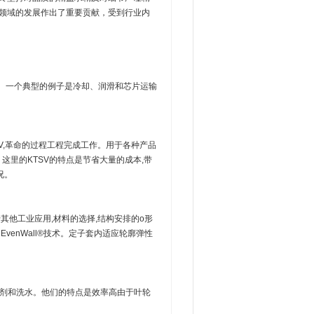
业领域的发展作出了重要贡献，受到行业内
床上。一个典型的例子是冷却、润滑和芯片运输
V,革命的过程工程完成工作。用于各种产品
。这里的KTSV的特点是节省大量的成本,带
况。
其他工业应用,材料的选择,结构安排的o形
enWall®技术。定子套内适应轮廓弹性
润滑剂和洗水。他们的特点是效率高由于叶轮