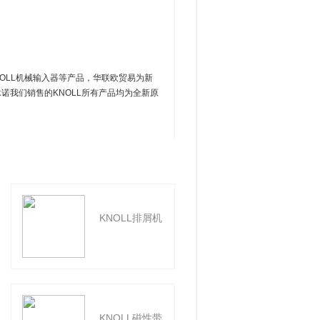
NOLL机械输入器等产品，华联欧贸易为新
承诺我们销售的KNOLL所有产品均为全新原
KNOLL排屑机
KNOLL偏心
杆泵
KNOLL磁性带
KNOLL双螺