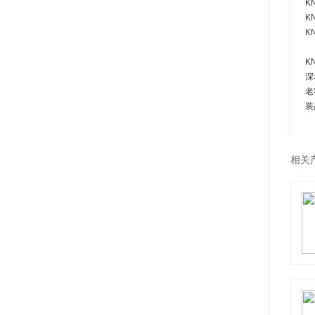
KN
KN
KN
K
深
老
装
相关