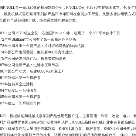
国KNOLL是一家现代化的机械制造企业，KNOLL公司于1970年在德国成立。40
， 以及机械式容积泵等系列的产品和冷却润滑在金属加工行业。灵活多变的组装方式和
全面的产品范围生产线，提供系统性的解决方案。
NOLL公司1970成立之初，在德国Saulgau市，租用了一个200平米的小车间
972年在Stuttgart市公司有了第一家商用办事场所
973年公司发出一台新产品：拉杆式输送机的旋转机器
974年因公司发展需要，搬到新900平方米建筑
975年公司研发的新产品：板条带式输送机
987年公司最新产品：过滤水压调节器
990年因公司壮大，新建6000M2的新工厂
991年制造出第一台螺杆泵
993年旋转真空过滤机
004年研发出一台抽吸泵
005年年研发第一台螺杆泵
007年建立一间焊接的车间
NOLL机械输送和机械式泵系列产品使用范围广泛，主要应用：汽车、冶金、电力、纺
列产品在世界各国业内获得广泛赞许和认同，KNOLL品牌在机械行业中有着很高的知
NOLL机械泵产品大量用于汽车制造，KNOLL离心泵，螺杆泵等。KNOLL公司长
断更新换代及大量新产品的推出，让用户体验到更好的品质和更高的效率。KNOLL