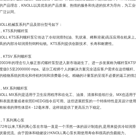
的产品理念，KNOLL以其优良的产品质量、热情的服务和先进的技术为导向，为工
广泛认同。
NOLL机械泵系列产品及部分型号如下：
，KTS系列螺杆泵
NOLL KTS系列螺杆泵它传达了冷却润滑剂(油、乳状液、稀释溶液)高压应用在机
具的内部冷却润滑剂饲料钻铣。KTS系列提供创新技术、长寿和耐磨性。
，KTSV 系列螺杆泵
2003年的理念引入修正形式螺杆泵型进入新市场诞生了。进一步发展称为螺杆泵KTS
度值0.5至2000000 mpa。诺尔工程师个人的解决方案完全适应客户需求在这些螺杆
的植物系统的简化和停机时间和浪费最小化。精确的计量泵的呈现不必要的返工的情
，MX 系列螺杆泵
NOLL MX系列是适用于卫生应用程序和在化工、油漆、清漆和造纸行业。MX也适用于
和表面质量或者依照EHEDG指令后可用。这些进展腔泵的一个特殊特性是其设计使用Ev
有标准的弹性体层4 - 12毫米厚。这样就提供了更高压力下稳定。
，T 系列离心泵
972年以来,T系列离心泵在市场一直是一个浑然一体的设计制造的,是用来提供冷却
状最优流。由于固体和稳健设计KNOLL离心泵长期使用寿命和很高的负载能力。