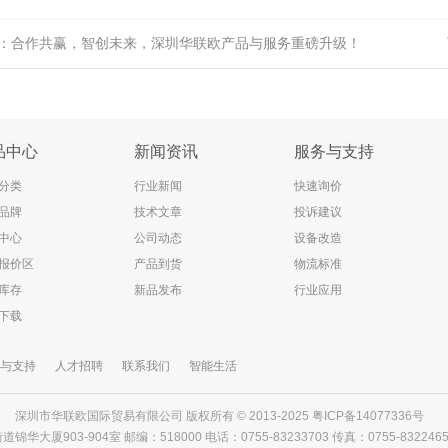
：
合作共赢，智创未来，深圳华联欧产品与服务重磅升级！
品中心
新闻资讯
服务与支持
分类
行业新闻
快速询价
品牌
技术文章
投诉建议
中心
公司动态
设备改造
报价区
产品到货
物流标准
库存
新品发布
行业应用
下载
与支持
人才招聘
联系我们
智能生活
深圳市华联欧国际贸易有限公司 版权所有 © 2013-2025
粤ICP备14077336号
903-904室 邮编：518000 电话：0755-83233703 传真：0755-83224656 邮箱