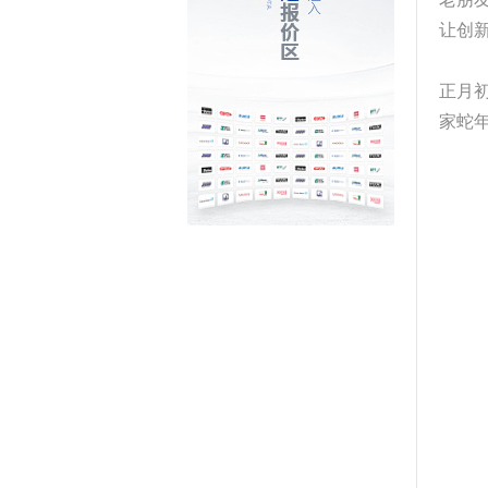
让创
​正
家蛇