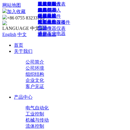
机器人配件
人机界面
通用五金
泵
流体控制仪表
橡胶制品
工业机器人
加工中心
网站地图
PLC
编码器
电机/马达
阀门
压力仪表
金属制品
农业机器人
刀具
加入收藏
伺服系统
传感器
传动机械
液压元件
分析仪表
弹簧
机器人配件
机床附件
+86 0755 83233703
控制元件
高低压电器
气动元件
电子电工仪器
紧固件和连接件
无人机
电源
LANGUAGE 中文
过滤件
工控仪器仪表
通用工业电器
English
中文
密封件
测量仪器
首页
关于我们
公司简介
公司环境
组织结构
企业文化
客户见证
产品中心
电气自动化
工业控制
机械与传动
流体控制