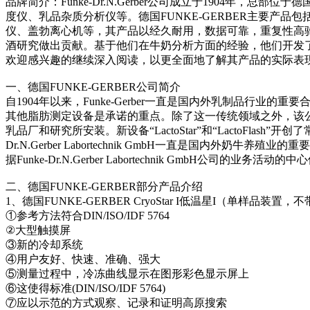
品牌简介：Funke-Dr.N.Gerber公司成立于1904
度仪、乳品杂质分析仪等。德国FUNKE-GERBER主要产品包括：牛奶
仪、盖勃离心机等，其产品以经久耐用，数据可靠，重复性高驰
酒研究做出贡献。基于他们在牛奶分析方面的经验，他们开发了一种新设
欢迎感兴趣的继续深入阅读，以更全面地了解其产品的实际表
一、德国FUNKE-GERBER公司简介
自1904年以来，Funke-Gerber一直是国内外乳制品行
其他脂肪测定设备是承诺的重点。除了这一传统领域之外，该公司
乳品厂和研究所安装。新设备“LactoStar”和“LactoFlas
Dr.N.Gerber Labortechnik GmbH一直是
据Funke-Dr.N.Gerber Labortechnik GmbH公司的业务活动的
二、德国FUNKE-GERBER部分产品介绍
1、德国FUNKE-GERBER CryoStar I低温星I（单样品
①参考方法符合DIN/ISO/IDF 5764
②大型触摸屏
③新的冷却系统
④用户友好、快速、准确、强大
⑤测量过程中，冷冻曲线显示在图形彩色显示屏上
⑥这使得标准(DIN/ISO/IDF 5764)
⑦应以示范的方式观察、记录和证明高原搜索