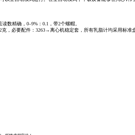
数精确，0–9%：0.1，带2个螺帽。
4.2克，必要配件：3263→离心机稳定套，所有乳脂计均采用标准