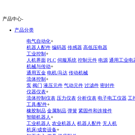
产品中心
-
产品分类
电气自动化
+
机器人配件
编码器
传感器
高低压电器
工业控制
+
人机界面
PLC
伺服系统
控制元件
电源
通用工业电
机械与传动
+
通用五金
电机/马达
传动机械
流体控制
+
泵
阀门
液压元件
气动元件
过滤件
密封件
仪器仪表
+
流体控制仪表
压力仪表
分析仪表
电子电工仪器
工
工具/配件
+
橡胶制品
金属制品
弹簧
紧固件和连接件
智能机器人
+
工业机器人
农业机器人
机器人配件
无人机
机床/成套设备
+