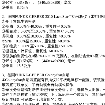
⑧尺寸（x深x高）：（340x330x290）毫米
⑨重量：8.7公斤
2、德国FUNKE-GERBER 3510-LactoStar牛奶分析仪（带打印
①用于常规牛奶检测
②脂肪：0.00%至40.00%，重复性+/-0.02%
③蛋白质：0.00%至10.00%，重复性+/-0.03%
④乳糖：0.00%至10.00%，重复性+/-0.03%
⑤SNF：0.00%至15.00%，重复性+/-0.04%
⑥矿物质：0.00%至5.00%，重复性+/-0.02%
⑦凝固点：计算值，重复性+/-0.002％
⑧脂肪的重复性在0至8%+/-0.02%范围内。在脂肪含量8%至35
⑨尺寸（宽x深x高）：（440x440x200）毫米
⑩重量：15.5公斤
3、德国FUNKE-GERBER ColonyStar自动
①ColonyStar自动装置配有扫描仪和平板电脑标准配置
该装置可以单发、半自动或全自动模式操作。
②单次分析是指对培养皿进行单次分析，并可选择放大图像。一
③在半自动模式（辅助模式）下，标记完一个菌落后，其他尚
标记步骤即可完成一个培养皿的计数。
④如果设备已经训练过，即h。如果有相应保存的配置文件，