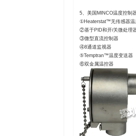
5、美国MINCO温度控制
①Heaterstat™无传感
②基于PID和开/关微处理
③微型直流控制器
④8通道监视器
⑤Temptran™温度变送器
⑥双金属温控器