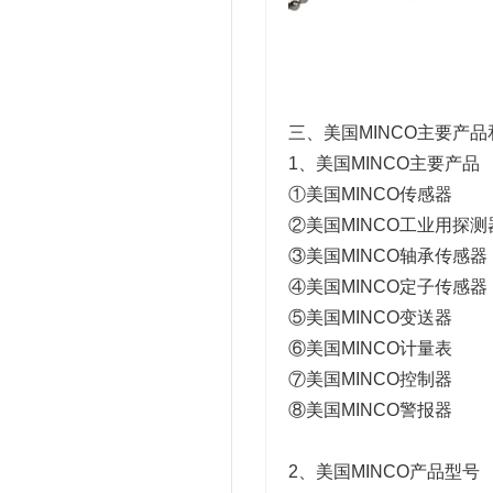
三、美国MINCO主要产
1、美国MINCO主要产品
①美国MINCO传感器
②美国MINCO工业用探测
③美国MINCO轴承传感器
④美国MINCO定子传感器
⑤美国MINCO变送器
⑥美国MINCO计量表
⑦美国MINCO控制器
⑧美国MINCO警报器
2、美国MINCO产品型号