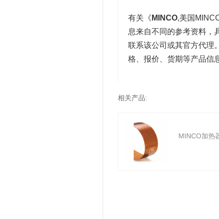
有关《
MINCO
,美国MIN
息来自不同的参考资料，
联系该公司或其官方代理
格、报价、货期等产品信
相关产品:
MINCO加热