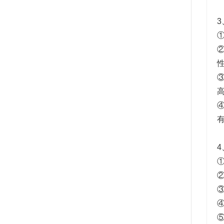
3
4
③