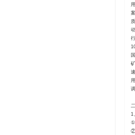
动
行
速
调
二
1
②