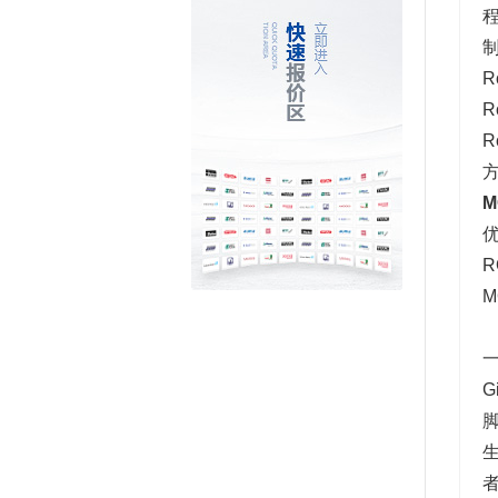
M
优
R
M
一
G
生