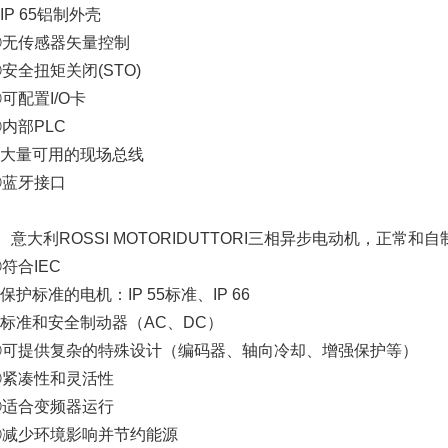
IP 65铝制外壳
④无传感器矢量控制
安全扭矩关闭(STO)
可配置I/O卡
内部PLC
⑧大量可用的现场总线
⑨蓝牙接口
、意大利ROSSI MOTORIDUTTORI三相异步电动机，正常和自
符合IEC
保护标准的电机：IP 55标准、IP 66
③标准和安全制动器（AC、DC）
④可提供复杂的特殊设计（编码器、轴向冷却、增强保护等）
⑤紧凑性和灵活性
⑥适合变频器运行
⑦减少环境影响并节约能源