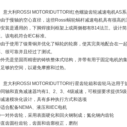
、意大利ROSSI MOTORIDUTTORI红色螺旋齿轮减速电机AS
①由于慢轴的空心直径，这些Rossi蜗轮蜗杆减速电机具有很高的
②安装是通用的，下脚焊接到框架上或两侧都有B14法兰。设计
性。该电机符合IEC标准。
③由于使用了镍青铜并优化了蜗轮的轮廓，使其完美地配合在一起，
高、很可靠并且经过了测试。
④外壳是坚固而精密的铸铁整体式结构，并带有用于固定电机的
有足够的空间，以避免摩擦和过热。
、意大利ROSSI MOTORIDUTTORI行星齿轮箱和齿轮马达用于旋
①同轴和直角减速器均有1、2、3、4级减速，可根据要求提供5级
②减速模块化设计，具有多种执行方式和选项
适合配备NEMA、液压和IEC电机
④一对外齿轮，采用表面硬化和回火钢制成；氮化钢内齿轮
⑤直齿圆柱齿轮，齿面和齿廓校正，磨削