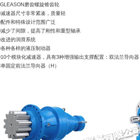
GLEASON磨齿螺旋锥齿轮
⑦减速器尺寸非常紧凑，质量轻
⑧配件和特殊设计范围广泛
⑨减少了间隙，提高了刚性和重型轴承
⑩改进的润滑系统
⑪各种各样的液压制动器
⑫10个模块化减速器，具有3种增强输出支撑配置：双法兰导向器
和单固定前法兰导向器（H）