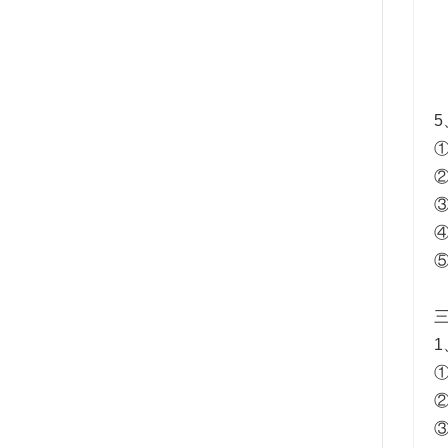
5
三
1
①
②
③