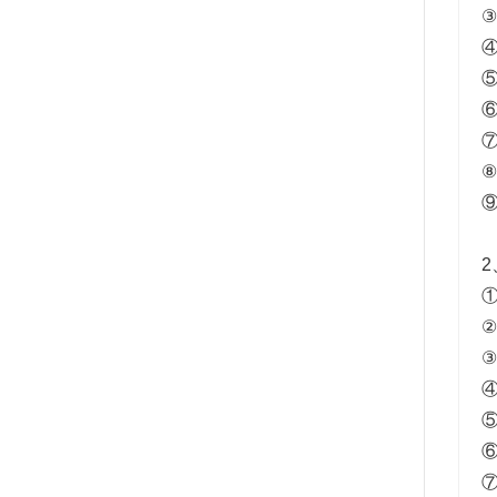
③
⑤
⑥
⑦
2
①
②