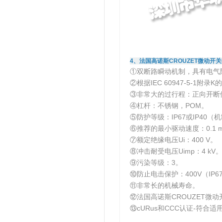
4、法国高诺斯CROUZET微动开关P
①双断路瞬动机制，具有电气
②根据IEC 60947-5-1附
③非常大的过行程：正向开断
④杠杆：不锈钢，POM。
⑤防护等级：IP67或IP40（
⑥推荐的最小驱动速度：0.1 m
⑦额定绝缘电压Ui：400 V。
⑧冲击耐受电压Uimp：4 kV
⑨污染等级：3。
⑩防止电击保护：400V（I
⑪非常长的机械寿命。
⑫法国高诺斯CROUZET微动
⑬cURus和CCC认证-符合