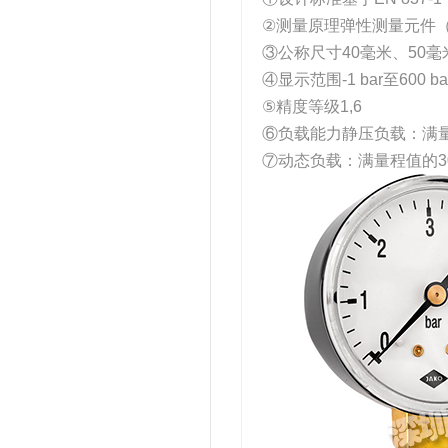
②测量原理弹性测量元件（波
③公称尺寸40毫米、50毫
④显示范围-1 bar至600 b
⑤精度等级1,6
⑥负载能力静压负载：满量
⑦动态负载：满量程值的30