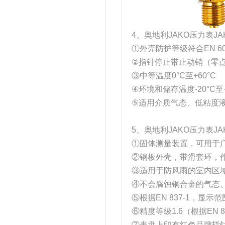
4、奥地利JAKO压力表JA
①外壳防护等级符合EN 605
②指针停止带止动销（零
③中等温度0°C至+60°C
④环境和储存温度-20°C至+
⑤适用介质气态、低粘度
5、奥地利JAKO压力表JA
①固体测量装置，可用于
②钢板外壳，带滑套环，
③适用于防风雨的室内区
④不会腐蚀铜合金的气态
⑤根据EN 837-1，显示范围在
⑥精度等级1.6（根据EN 8
⑦表盘上印有红色品牌指