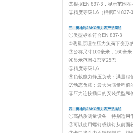
⑤根据EN 837-3，显示范围在-1 
⑥精度等级1.6（根据EN 837-
三、奥地利JAKO压力表产品简述
①类型标准符合EN 837-3
②测量原理在压力负荷下变形
③公称尺寸100毫米，160毫米
④显示范围-1巴至25巴
⑤精度等级1,6
⑥负载能力静压负载：满量程值
⑦动态负载：最大为满量程值的3
⑧压力连接插口的安装类型和
四、奥地利JAKO压力表产品描述
①高品质测量设备，特别适用
②可以使用螺钉或铆钉从前面
③卡口接头由不锈钢制成，视