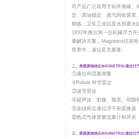
司产品广泛应用于钻井液罐、
定、原油稳定、蒸汽回收装置
精炼、卫生工业以及水和废水处理。
1932年推出第一台机械浮力开
量解决方案。Magnetro
世界中，液位至关重要。
二、美国麦格纳丘MAGNETROL液位计
①液位和流量测量
②Pulsar-对空雷达
③波导雷达
④超声波、射频、视觉、间隙
⑤连续和点液位浮子和置换器
⑥热式气体质量流量计和开关
三、美国麦格纳丘MAGNETROL液位计