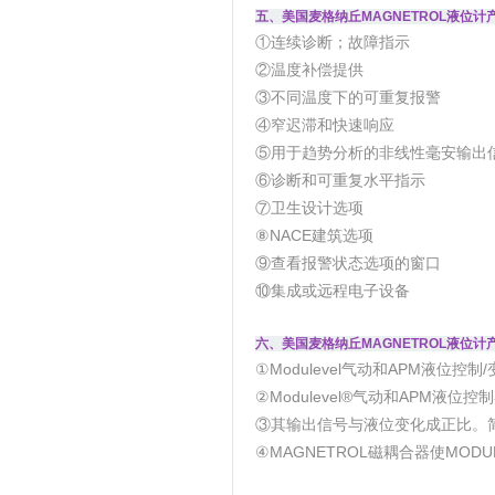
五、美国麦格纳丘MAGNETROL液位计
①连续诊断；故障指示
②温度补偿提供
③不同温度下的可重复报警
④窄迟滞和快速响应
⑤用于趋势分析的非线性毫安输出
⑥诊断和可重复水平指示
⑦卫生设计选项
⑧NACE建筑选项
⑨查看报警状态选项的窗口
⑩集成或远程电子设备
六、美国麦格纳丘MAGNETROL液位计
①Modulevel气动和APM液位控制
②Modulevel®气动和APM液
③其输出信号与液位变化成正比。
④MAGNETROL磁耦合器使MO