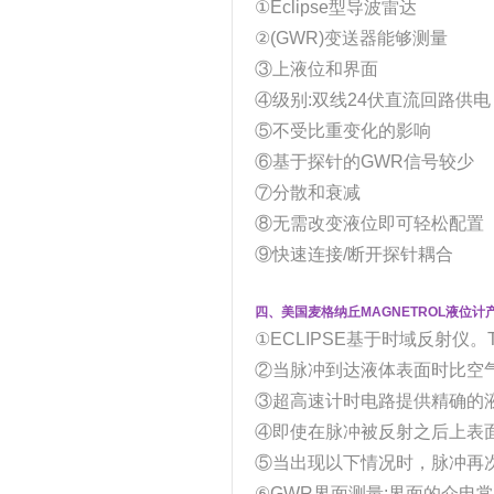
①Eclipse型导波雷达
②(GWR)变送器能够测量
③上液位和界面
④级别:双线24伏直流回路供电
⑤不受比重变化的影响
⑥基于探针的GWR信号较少
⑦分散和衰减
⑧无需改变液位即可轻松配置
⑨快速连接/断开探针耦合
四、美国麦格纳丘MAGNETROL液位计
①ECLIPSE基于时域反射仪
②当脉冲到达液体表面时比空气
③超高速计时电路提供精确的
④即使在脉冲被反射之后上表
⑤当出现以下情况时，脉冲再
⑥GWR界面测量:界面的介电常