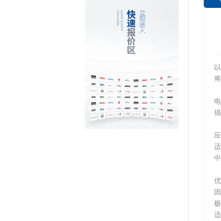
以
将
电
描
应
中
优
因
极
适