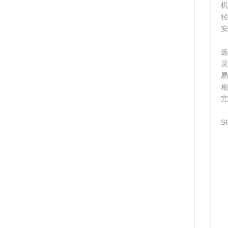
机
径
安
选
灵
易
相
完
S