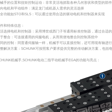
械手的位置和扭矩控制运动：非常灵活地抓取各种几何形状和类型的部件
向电机和平动组件：满足龙门或机器人需求的灵活选择
全功能如STO和SLS：可以通过使用合适的驱动电机和控制器来实现
件和特殊信息：
活选择电机和控制器：采用博世或西门子等通用标准控制器，通过合适的
于整合：可连接通用的伺服电机，从而简便地整合到控制系统中
同的控制：同普通伺服轴一样，机械手可以直接控制，还可用现有轴进行
整解决方案：SCHUNK可按照客户要求提供完整的传动解决方案，包括
CHUNK机械手,SCHUNK电动二指平动机械手EGA的功能与亮点：