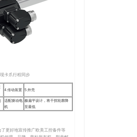
现卡爪行程同步
装
4.传动装置
5.外壳
连
适配驱动电
极扁平设计，将干扰轮廓降
机
至最低
为了更好地宣传推广欧美工控备件等