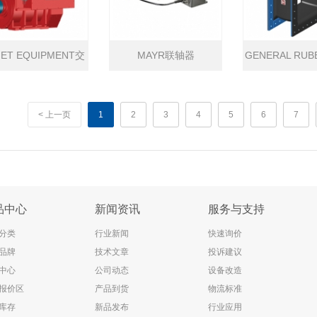
IET EQUIPMENT交
MAYR联轴器
GENERAL RU
流钻井电机
接头
< 上一页
1
2
3
4
5
6
7
品中心
新闻资讯
服务与支持
分类
行业新闻
快速询价
品牌
技术文章
投诉建议
中心
公司动态
设备改造
报价区
产品到货
物流标准
库存
新品发布
行业应用