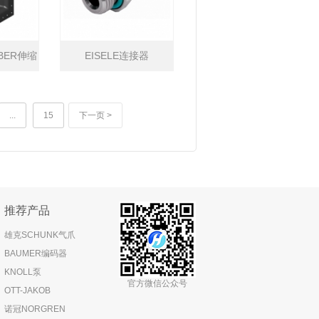
BBER伸缩
EISELE连接器
...
15
下一页 >
推荐产品
雄克SCHUNK气爪
BAUMER编码器
KNOLL泵
官方微信公众号
OTT-JAKOB
诺冠NORGREN